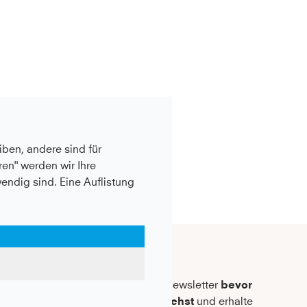
ben, andere sind für
en" werden wir Ihre
wendig sind. Eine Auflistung
Newsletter
Abonniere unseren Newsletter
bevor
du zum Checkout gehst
und erhalte