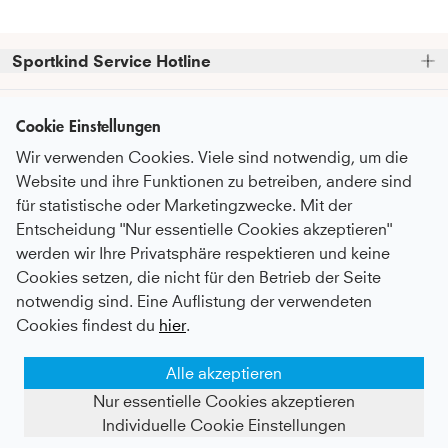
Sportkind Service Hotline
Bitte beachte, dass wir telefonische Bestellungen nicht 
Kundenservice
entgegennehmen können.
Cookie Einstellungen
Telefonische Unterstützung und Beratung unter:
Wir verwenden Cookies. Viele sind notwendig, um die
FAQ - Häufige Fragen
Informationen
Website und ihre Funktionen zu betreiben, andere sind
Serviceversprechen
+49 (0)821 319 499 12
für statistische oder Marketingzwecke. Mit der
Über Uns
Mo - Do
9:00 - 16:00 Uhr
Pflegeempfehlungen
Entscheidung "Nur essentielle Cookies akzeptieren"
Newsletter
Fr
9:00 - 15:00 Uhr
Nachhaltigkeit
werden wir Ihre Privatsphäre respektieren und keine
Zahlung & Versand
Abonniere unseren Newsletter
bevor du
Cookies setzen, die nicht für den Betrieb der Seite
Karriere
oder auch gerne per E-Mail an
Umtausch & Rückgabe
Zahlungsmethoden
zum Checkout gehst
und erhalte
notwendig sind. Eine Auflistung der verwendeten
kundenservice@sportkind.de
Botschafter:in werden
regelmäßige Informationen über
After Sale Service
Cookies findest du
hier
.
Neuheiten, Trends und Rabattaktionen.
Vertragsspieler:in werden
Deutsch
Katalog anfordern
Alle akzeptieren
Content-Creator werden
Als Dankeschön erhältst du einen 
10%-
MEMBER Programm
Gutschein für deine Bestellung*
AGB
Datenschutz
Nur essentielle Cookies akzeptieren
Widerrufsbelehrung
Impressum
Geschenkkarten kaufen
Kontakt
Vertrag widerrufen
Individuelle Cookie Einstellungen
Händlerportal