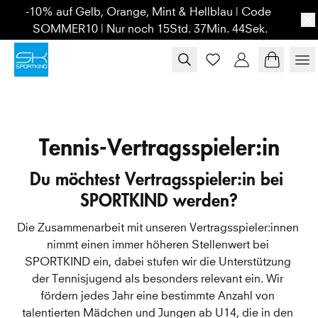
Skip to content
-10% auf Gelb, Orange, Mint & Hellblau | Code 
SOMMER10 | Nur noch 15Std. 37Min. 44Sek.
Tennis-Vertragsspieler:in
Du möchtest Vertragsspieler:in bei 
SPORTKIND werden?
Die Zusammenarbeit mit unseren Vertragsspieler:innen 
nimmt einen immer höheren Stellenwert bei 
SPORTKIND ein, dabei stufen wir die Unterstützung 
der Tennisjugend als besonders relevant ein. Wir 
fördern jedes Jahr eine bestimmte Anzahl von 
talentierten Mädchen und Jungen ab U14, die in den 