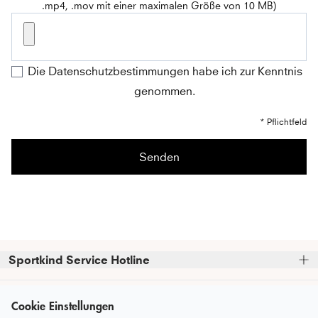
.mp4, .mov mit einer maximalen Größe von 10 MB)
Die Datenschutzbestimmungen habe ich zur Kenntnis
genommen.
* Pflichtfeld
Senden
Sportkind Service Hotline
Bitte beachte, dass wir telefonische Bestellungen nicht 
Kundenservice
entgegennehmen können.
Cookie Einstellungen