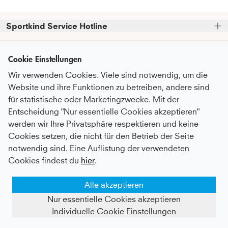
Sportkind Service Hotline
Bitte beachte, dass wir telefonische Bestellungen nicht 
Kundenservice
entgegennehmen können.
Cookie Einstellungen
Telefonische Unterstützung und Beratung unter:
Wir verwenden Cookies. Viele sind notwendig, um die
FAQ - Häufige Fragen
Informationen
Website und ihre Funktionen zu betreiben, andere sind
Serviceversprechen
+49 (0)821 319 499 12
für statistische oder Marketingzwecke. Mit der
Über Uns
Mo - Do
9:00 - 16:00 Uhr
Pflegeempfehlungen
Entscheidung "Nur essentielle Cookies akzeptieren"
Newsletter
Fr
9:00 - 15:00 Uhr
Nachhaltigkeit
werden wir Ihre Privatsphäre respektieren und keine
Zahlung & Versand
Abonniere unseren Newsletter
bevor du
Cookies setzen, die nicht für den Betrieb der Seite
Karriere
oder auch gerne per E-Mail an
Umtausch & Rückgabe
Zahlungsmethoden
zum Checkout gehst
und erhalte
notwendig sind. Eine Auflistung der verwendeten
kundenservice@sportkind.de
Botschafter:in werden
regelmäßige Informationen über
After Sale Service
Cookies findest du
hier
.
Neuheiten, Trends und Rabattaktionen.
Vertragsspieler:in werden
Deutsch
Katalog anfordern
Alle akzeptieren
Content-Creator werden
Als Dankeschön erhältst du einen 
10%-
MEMBER Programm
Gutschein für deine Bestellung*
AGB
Datenschutz
Nur essentielle Cookies akzeptieren
Widerrufsbelehrung
Impressum
Geschenkkarten kaufen
Kontakt
Vertrag widerrufen
Individuelle Cookie Einstellungen
Händlerportal
FILTER ANZEIGEN
©
2026
SK SPORTKIND