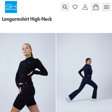
Skip to content
Langarmshirt High-Neck