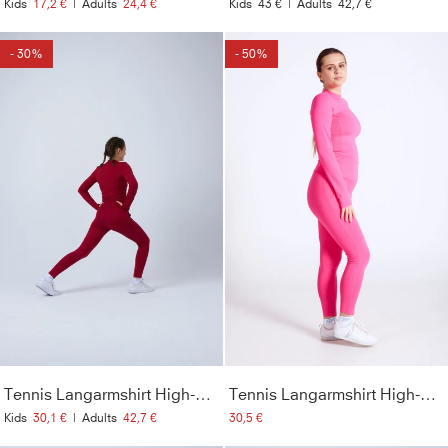
Kids
17,2 €
|
Adults
24,4 €
Kids
43 €
|
Adults
42,7 €
- 30%
- 50%
Tennis Langarmshirt High-Neck Damen & Mädchen, bordeaux rot
Tennis Langarmshirt High-Neck Damen & Mädchen, hibiscus pink
Kids
30,1 €
|
Adults
42,7 €
30,5 €