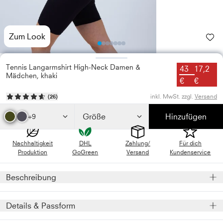
Zum Look
Photo
Photo
Photo
Photo
Photo
Photo
1
Photo
2
3
4
5
6
7
Tennis Langarmshirt High-Neck Damen &
43
17,2
Mädchen, khaki
€
€
inkl. MwSt. zzgl.
Versand
(
26
)
Größe
Hinzufügen
+9
Nachhaltigkeit
DHL
Zahlung/
Für dich
Produktion
GoGreen
Versand
Kundenservice
Beschreibung
Das khakifarbene Tennis Langarmshirt mit sportlichen
Details & Passform
Flachnähten besteht aus einer weichen, atmungsaktiven
Mikrofaser. Das Stehkragen Design und die langen Ärmel