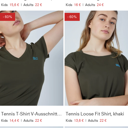
Kids
15,6 €
|
Adults
22 €
Kids
16 €
|
Adults
24 €
- 60%
- 60%
Tennis T-Shirt V-Ausschnitt Damen & Mädchen, khaki
Tennis Loose Fit Shirt, khaki
Kids
14,4 €
|
Adults
22 €
Kids
13,6 €
|
Adults
22 €