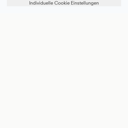
Individuelle Cookie Einstellungen
FILTER ANZEIGEN
Tennis Schweißband klein 2er Set, kornblumen blau
Tennis Schweißband klein 2er Set, mint
14 €
14 €