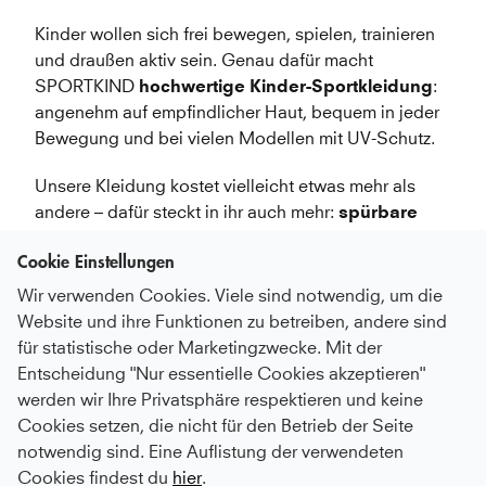
Kinder wollen sich frei bewegen, spielen, trainieren 
und draußen aktiv sein. Genau dafür macht 
SPORTKIND 
hochwertige Kinder-Sportkleidung
: 
angenehm auf empfindlicher Haut, bequem in jeder 
Bewegung und bei vielen Modellen mit UV-Schutz.
Unsere Kleidung kostet vielleicht etwas mehr als 
andere – dafür steckt in ihr auch mehr: 
spürbare 
Qualität
, langlebige Materialien und eine Passform, 
Cookie Einstellungen
die Kinder gerne tragen. Viele Teile bleiben lange 
schön und können oft weitergegeben werden. Für 
Wir verwenden Cookies. Viele sind notwendig, um die
noch besseren Sitz gibt es außerdem praktische 
Website und ihre Funktionen zu betreiben, andere sind
Zwischengrößen. Und weil Bewegung schon früh 
für statistische oder Marketingzwecke. Mit der
beginnt, startet die Kinder-Sportkleidung von 
Entscheidung "Nur essentielle Cookies akzeptieren"
SPORTKIND bereits ab 
Größe 110
.
werden wir Ihre Privatsphäre respektieren und keine
Cookies setzen, die nicht für den Betrieb der Seite
Mit 
30 % Rabatt auf viele Kinderartikel
 wird 
notwendig sind. Eine Auflistung der verwendeten
hochwertige Qualität jetzt für mehr Familien 
Cookies findest du
hier
.