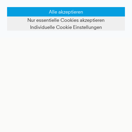
bezahlbar. Entdecke ausgewählte Varianten zum 
reduzierten Preis und finde hochwertige Kinder-
Alle akzeptieren
Sportkleidung, die Kinder begeistert und Familien 
Nur essentielle Cookies akzeptieren
lange begleitet.
Individuelle Cookie Einstellungen
ALLE ARTIKEL ENTDECKEN
*Gilt für ausgewählte Varianten bis Größe 158 und nur 
solange der Aktionsbestand reicht. Danach gilt wieder der 
reguläre Preis.