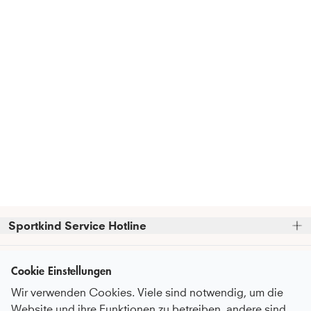
Sportkind Service Hotline
Bitte beachte, dass wir telefonische Bestellungen nicht 
Kundenservice
entgegennehmen können.
Cookie Einstellungen
Telefonische Unterstützung und Beratung unter:
Wir verwenden Cookies. Viele sind notwendig, um die
FAQ - Häufige Fragen
Informationen
Website und ihre Funktionen zu betreiben, andere sind