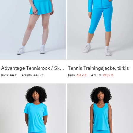
Advantage Tennisrock / Skort mit Ballhalter, türkis
Tennis Trainingsjacke, türkis
Kids
44 €
|
Adults
44,8 €
Kids
39,2 €
|
Adults
60,2 €