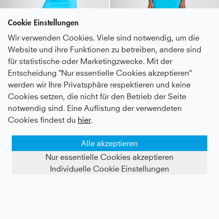
Cookie Einstellungen
Wir verwenden Cookies. Viele sind notwendig, um die
Website und ihre Funktionen zu betreiben, andere sind
für statistische oder Marketingzwecke. Mit der
Entscheidung "Nur essentielle Cookies akzeptieren"
werden wir Ihre Privatsphäre respektieren und keine
Tennis Loose Fit T-Shirt Kurzarm, türkis
Tennis Loose Fit Tanktop Basic, türkis
Cookies setzen, die nicht für den Betrieb der Seite
notwendig sind. Eine Auflistung der verwendeten
Kids
34 €
|
Adults
55 €
Kids
37 €
|
Adults
57 €
Cookies findest du
hier
.
- 30%
- 30%
Alle akzeptieren
Nur essentielle Cookies akzeptieren
Individuelle Cookie Einstellungen
FILTER ANZEIGEN