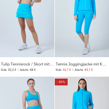
Tulip Tennisrock / Skort mit Taschen, türkis
Tennis Joggingjacke mit Kapuze, türkis
Kids
32,2 €
|
Adults
68 €
Kids
42,7 €
|
Adults
63,7 €
- 30%