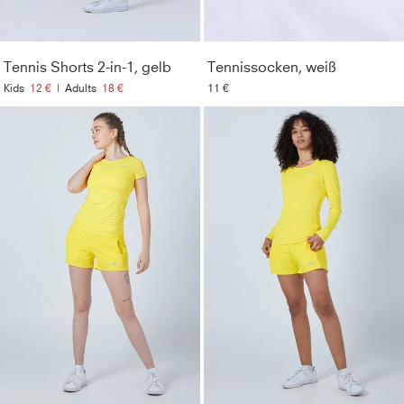
Bewegungsfreiheit und Formbeständigkeit
Resistent
:
Unempfindlich gegenüber Chlor,
Tennis Shorts 2-in-1, gelb
Tennissocken, weiß
Sonnencremes und Ölen
Kids
12 €
|
Adults
18 €
11 €
Material
:
86% Polyamid, 14% Elasthan (Lycra®)
Pflegehinweise
:
Bei 40° in der Maschine waschbar. Nur
mit ähnlichen Farben waschen. Kein Weichspüler
verwenden. Nicht bügeln.
Style
:
126642-400
Farbe
:
gelb
Optik
:
Unifarben
Geschlecht
:
Damen & Mädchen
Lichtechtheit
:
>5