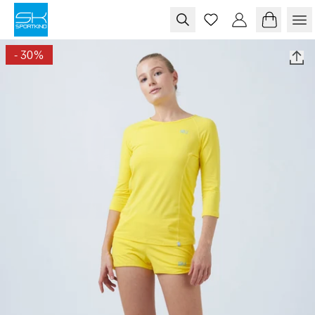
Skip to content
-
30
%