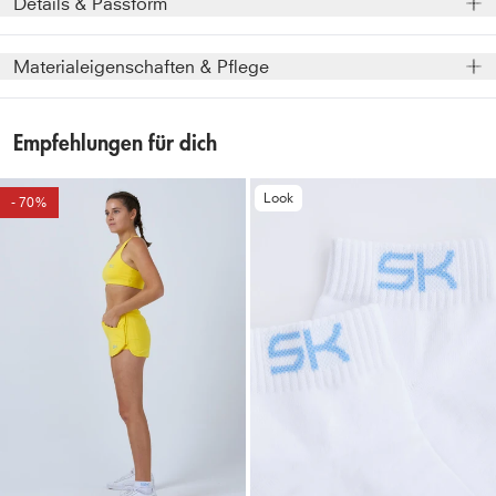
Details & Passform
bietet mit dem Rundhalsausschnitt, den sportlichen
Flachnähten und den 3/4-langen ärmeln eine tolle
Model
:
Unser Model ist 1,73 m groß und trägt Größe S.
Materialeigenschaften & Pflege
Passform und einen hohen Tragekomfort. Das leichte,
Passform
:
Schmaler, figurbetonter Schnitt
elastische Mikrofasermaterial sorgt für ein exzellentes
Design
:
Flache, softe Nähte
Größenhinweis
:
Fällt etwas kleiner aus. Wenn du
Feuchtigkeitsmanagement, es leitet Schweiß ab und sorgt
Empfehlungen für dich
Sonnenschutz
:
Ausgezeichneter UV-Schutz nach dem
zwischen zwei Größen liegst, wähle die größere Größe.
für ein angenehmes, trockenes Tragegefühl. Das 3/4-
australischen UV-Standard 50+, blockiert 98 % der
Ansonsten bestelle deine übliche Größe.
Sleeve Tennis Shirt ist ideal an kühleren Tagen oder zum
Look
gefährlichen UV-A und UV-B-Strahlung ohne chemische
- 70%
Einspielen.
Ärmellänge
:
Dreiviertelarm
UV-Filter.
Ausschnitt
:
Rundhals
Tragegefühl
:
Natürlich soft, atmungsaktiv und mit Lycra
Fasern® für Stretch & Formbeständigkeit
Sport
:
Tennis, Padel, Fitness, Laufen
Funktion
:
Schweißableitende, schnelltrocknende
Mikrofaser
Elastizität
:
4-Wege-Stretch für perfekten Sitz und
maximale Bewegungsfreiheit
Formbeständigkeit
:
Mit Lycra® Fasern für maximale