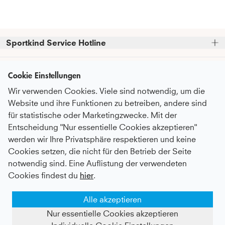
Sportkind Service Hotline
Bitte beachte, dass wir telefonische Bestellungen nicht 
Kundenservice
entgegennehmen können.
Cookie Einstellungen
Telefonische Unterstützung und Beratung unter:
Wir verwenden Cookies. Viele sind notwendig, um die
FAQ - Häufige Fragen
Informationen
Website und ihre Funktionen zu betreiben, andere sind
Serviceversprechen
+49 (0)821 319 499 12
für statistische oder Marketingzwecke. Mit der
Über Uns
Mo - Do
9:00 - 16:00 Uhr
Pflegeempfehlungen
Entscheidung "Nur essentielle Cookies akzeptieren"
Newsletter
Fr
9:00 - 15:00 Uhr
Nachhaltigkeit
werden wir Ihre Privatsphäre respektieren und keine
Zahlung & Versand
Abonniere unseren Newsletter
bevor du
Cookies setzen, die nicht für den Betrieb der Seite
Karriere
oder auch gerne per E-Mail an
Umtausch & Rückgabe
Zahlungsmethoden
zum Checkout gehst
und erhalte
notwendig sind. Eine Auflistung der verwendeten
kundenservice@sportkind.de
Botschafter:in werden
regelmäßige Informationen über
After Sale Service
Cookies findest du
hier
.
Neuheiten, Trends und Rabattaktionen.
Vertragsspieler:in werden
Deutsch
Katalog anfordern
Alle akzeptieren
Content-Creator werden
Als Dankeschön erhältst du einen 
10%-
MEMBER Programm
Gutschein für deine Bestellung*
AGB
Datenschutz
Nur essentielle Cookies akzeptieren
Widerrufsbelehrung
Impressum
Geschenkkarten kaufen
Kontakt