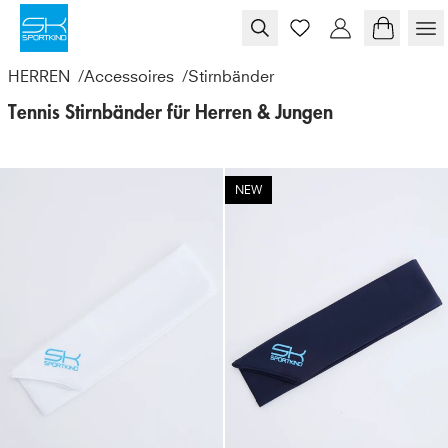
Skip to content
HERREN
/
Accessoires
/
Stirnbänder
Tennis Stirnbänder für Herren & Jungen
NEW