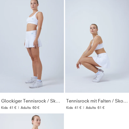
Glockiger Tennisrock / Skort, weiß
Tennisrock mit Falten / Skort, weiß
Kids
41 €
|
Adults
60 €
Kids
41 €
|
Adults
61 €