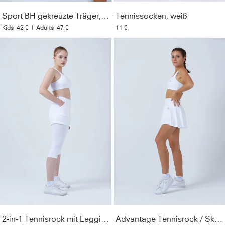
Resistent
:
Unempfindlich gegenüber Chlor,
Sport BH gekreuzte Träger, weiß
Tennissocken, weiß
Sonnencremes und Ölen
Kids
42 €
|
Adults
47 €
11 €
Material
:
91% Polyamid, 9% Elasthan (Lycra®)
Pflegehinweise
:
Bei 40° in der Maschine waschbar. Nur
mit ähnlichen Farben waschen. Kein Weichspüler
verwenden. Nicht bügeln.
Style
:
126593-192
Farbe
:
weiß
Optik
:
Unifarben
Geschlecht
:
Damen & Mädchen
Lichtechtheit
:
3
2-in-1 Tennisrock mit Leggings / Skapri, weiß
Advantage Tennisrock / Skort mit Ballhalter, weiß