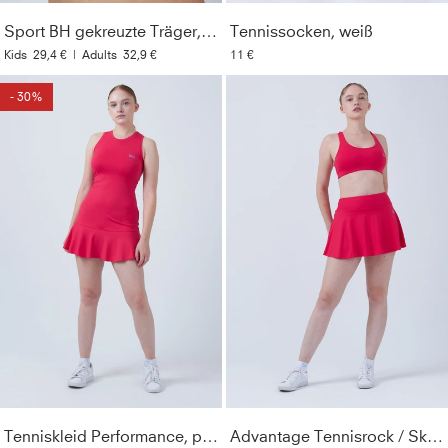
Resistent
:
Unempfindlich gegenüber Chlor,
Sport BH gekreuzte Träger, pink
Tennissocken, weiß
Sonnencremes und Ölen
Kids
29,4 €
|
Adults
32,9 €
11 €
Material
:
91% Polyamid, 9% Elasthan (Lycra®)
- 30%
Pflegehinweise
:
Bei 40° in der Maschine waschbar. Nur
mit ähnlichen Farben waschen. Kein Weichspüler
verwenden. Nicht bügeln.
Style
:
126593-508
Farbe
:
pink
Optik
:
Unifarben
Geschlecht
:
Damen & Mädchen
Lichtechtheit
:
3-4
Tenniskleid Performance, pink
Advantage Tennisrock / Skort mit Ballhalter, pink