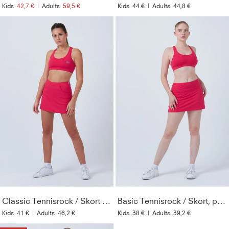
Kids
42,7 €
|
Adults
59,5 €
Kids
44 €
|
Adults
44,8 €
Classic Tennisrock / Skort mit Taschen, pink
Basic Tennisrock / Skort, pink
Kids
41 €
|
Adults
46,2 €
Kids
38 €
|
Adults
39,2 €