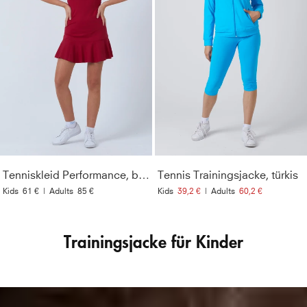
Tenniskleid Performance, bordeaux rot
Tennis Trainingsjacke, türkis
Kids
61 €
|
Adults
85 €
Kids
39,2 €
|
Adults
60,2 €
Trainingsjacke für Kinder