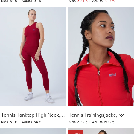
Kids
61 €
|
Adults
91 €
Kids
30,1 €
|
Adults
42,7 €
Tennis Tanktop High Neck, bordeaux rot
Tennis Trainingsjacke, rot
Kids
37 €
|
Adults
54 €
Kids
39,2 €
|
Adults
60,2 €