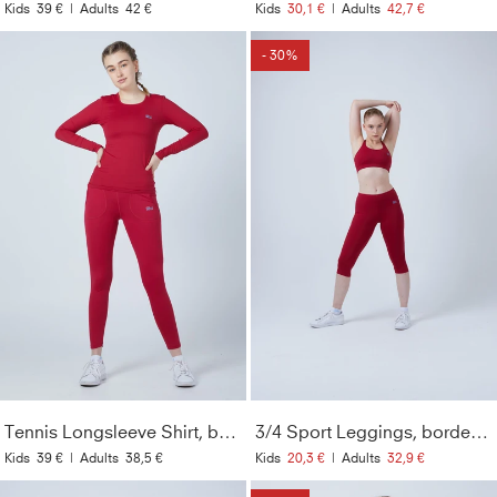
Kids
39 €
|
Adults
42 €
Kids
30,1 €
|
Adults
42,7 €
- 30%
Tennis Longsleeve Shirt, bordeaux rot
3/4 Sport Leggings, bordeaux rot
Kids
39 €
|
Adults
38,5 €
Kids
20,3 €
|
Adults
32,9 €