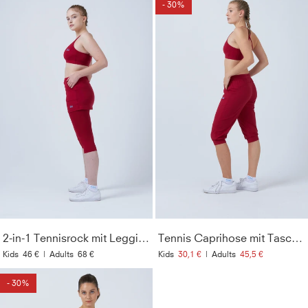
- 30%
2-in-1 Tennisrock mit Leggings / Skapri, bordeaux rot
Tennis Caprihose mit Taschen, bordeaux rot
Kids
46 €
|
Adults
68 €
Kids
30,1 €
|
Adults
45,5 €
- 30%