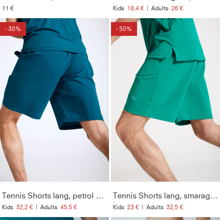
11 €
Kids
18,4 €
|
Adults
26 €
- 30%
- 50%
Tennis Shorts lang, petrol grün
Tennis Shorts lang, smaragd grün
Kids
32,2 €
|
Adults
45,5 €
Kids
23 €
|
Adults
32,5 €