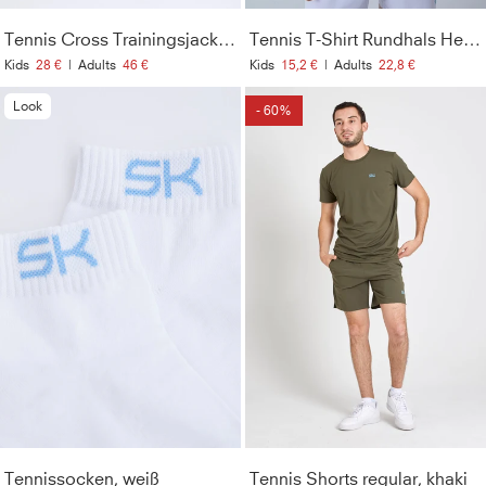
Sonnencremes und Ölen
Tennis Cross Trainingsjacke, khaki
Tennis T-Shirt Rundhals Herren & Jungen, khaki
Material
:
71% Polyamid, 29% Elasthan (Lycra®)
Kids
28 €
|
Adults
46 €
Kids
15,2 €
|
Adults
22,8 €
Pflegehinweise
:
Bei 40° in der Maschine waschbar. Nur
Look
- 60%
mit ähnlichen Farben waschen. Kein Weichspüler
verwenden. Nicht bügeln.
Style
:
126625-706
Farbe
:
khaki
Optik
:
Unifarben
Geschlecht
:
Herren & Jungen
Lichtechtheit
:
5
Tennissocken, weiß
Tennis Shorts regular, khaki