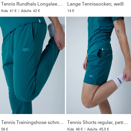
Tennis Rundhals Longsleeve Shirt, petrol grün
Lange Tennissocken, weiß
Sonnencremes und Ölen
Kids
41 €
|
Adults
42 €
14 €
Material
:
71% Polyamid, 29% Elasthan (Lycra®)
Pflegehinweise
:
Bei 40° in der Maschine waschbar. Nur
mit ähnlichen Farben waschen. Kein Weichspüler
verwenden. Nicht bügeln.
Style
:
133755-803
Farbe
:
petrol grün
Optik
:
Unifarben
Geschlecht
:
Herren & Jungen
Lichtechtheit
:
>5
Tennis Trainingshose schmal, petrol grün
Tennis Shorts regular, petrol grün
56 €
Kids
46 €
|
Adults
45,5 €