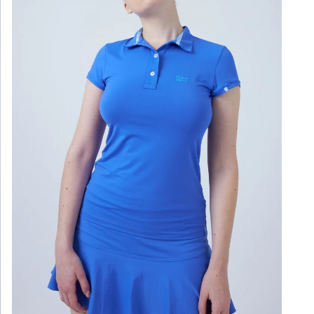
Styl
Far
Opti
Ges
Lich