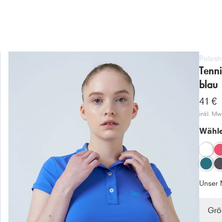
Poloshi
Tenn
blau
41 €
inkl. MwS
Wähle
Unser 
Grö