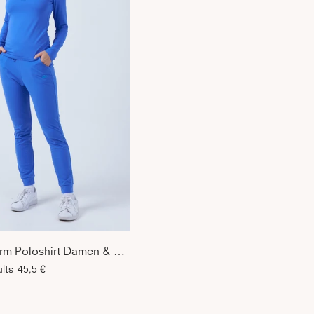
Tennis Langarm Poloshirt Damen & Mädchen, kornblumen blau
lts
45,5 €