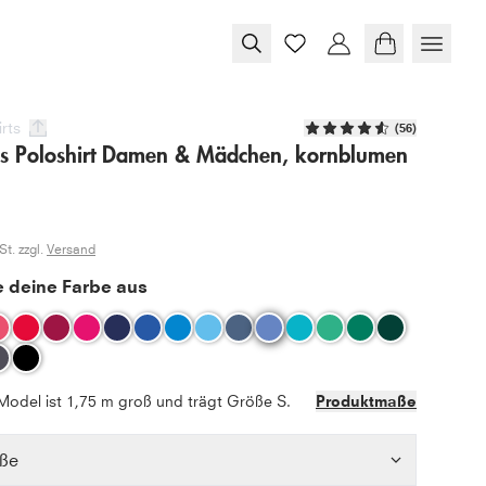
rts
(
56
)
is Poloshirt Damen & Mädchen, kornblumen
t. zzgl.
Versand
 deine Farbe aus
Model ist 1,75 m groß und trägt Größe S.
Produktmaße
ße