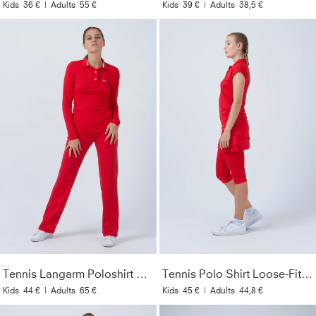
Kids
36 €
|
Adults
55 €
Kids
39 €
|
Adults
38,5 €
Tennis Langarm Poloshirt Damen & Mädchen, rot
Tennis Polo Shirt Loose-Fit, rot
Kids
44 €
|
Adults
65 €
Kids
45 €
|
Adults
44,8 €