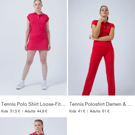
Tennis Polo Shirt Loose-Fit, pink
Tennis Poloshirt Damen & Mädchen, rot
Kids
31,5 €
|
Adults
44,8 €
Kids
41 €
|
Adults
61 €