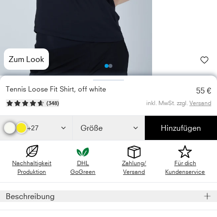
Zum Look
Photo
Photo
1
2
Tennis Loose Fit Shirt, off white
55 €
inkl. MwSt. zzgl.
Versand
(
348
)
Größe
Hinzufügen
+27
Nachhaltigkeit
DHL
Zahlung/
Für dich
Produktion
GoGreen
Versand
Kundenservice
Beschreibung
Das kurzärmlige, off whitefarbene Mädchen und Damen