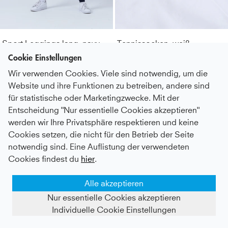
Resistent
:
Unempfindlich gegenüber Chlor,
Sonnencremes und Ölen
Sport Leggings lang, navy blau
Tennissocken, weiß
Material
:
86% Polyamid, 14% Elasthan (Lycra®)
Cookie Einstellungen
Kids
31 €
|
Adults
51 €
11 €
Pflegehinweise
:
Bei 40° in der Maschine waschbar. Nur
Wir verwenden Cookies. Viele sind notwendig, um die
NEW
NEW
mit ähnlichen Farben waschen. Kein Weichspüler
Website und ihre Funktionen zu betreiben, andere sind
verwenden. Nicht bügeln.
für statistische oder Marketingzwecke. Mit der
Entscheidung "Nur essentielle Cookies akzeptieren"
Style
:
126643-194
werden wir Ihre Privatsphäre respektieren und keine
Farbe
:
off white
Cookies setzen, die nicht für den Betrieb der Seite
notwendig sind. Eine Auflistung der verwendeten
Optik
:
Unifarben
Cookies findest du
hier
.
Geschlecht
:
Damen & Mädchen
Alle akzeptieren
Nur essentielle Cookies akzeptieren
Individuelle Cookie Einstellungen