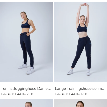
Tennis Jogginghose Damen & Mädchen, navy blau
Lange Trainingshose schmal, navy blau
Kids
46 €
|
Adults
70 €
Kids
46 €
|
Adults
68 €