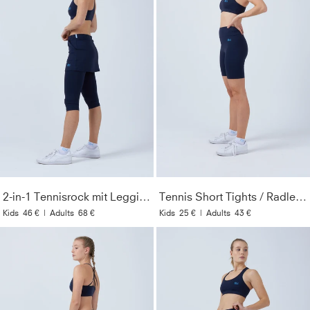
2-in-1 Tennisrock mit Leggings / Skapri, navy blau
Tennis Short Tights / Radlerhose, navy blau
Kids
46 €
|
Adults
68 €
Kids
25 €
|
Adults
43 €