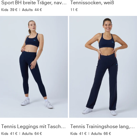
Sport BH breite Träger, navy blau
Tennissocken, weiß
Kids
39 €
|
Adults
44 €
11 €
Material
:
91% Polyamid, 9% Elasthan (Lycra®)
Pflegehinweise
:
Bei 40° in der Maschine waschbar. Nur
mit ähnlichen Farben waschen. Kein Weichspüler
verwenden. Nicht bügeln.
Style
:
133455-801
Farbe
:
navy blau
Optik
:
Unifarben
Geschlecht
:
Damen & Mädchen
Lichtechtheit
:
5
Tennis Leggings mit Taschen lang, navy blau
Tennis Trainingshose lang, navy blau
Kids
41 €
|
Adults
64 €
Kids
41 €
|
Adults
66 €