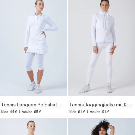
Tennis Langarm Poloshirt Damen & Mädchen, weiß
Tennis Joggingjacke mit Kapuze, weiß
Kids
44 €
|
Adults
65 €
Kids
61 €
|
Adults
91 €