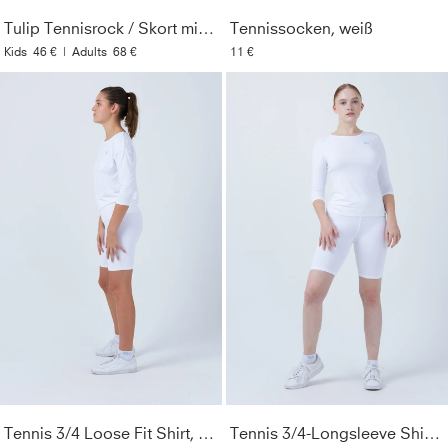
Tulip Tennisrock / Skort mit Taschen, weiß
Tennissocken, weiß
Material
:
86% Polyamid, 14% Elasthan (Lycra®)
Kids
46 €
|
Adults
68 €
11 €
Pflegehinweise
:
Bei 40° in der Maschine waschbar. Nur
mit ähnlichen Farben waschen. Kein Weichspüler
verwenden. Nicht bügeln.
Style
:
126616-192
Farbe
:
weiß
Optik
:
Unifarben
Geschlecht
:
Damen & Mädchen
Lichtechtheit
:
3
Tennis 3/4 Loose Fit Shirt, weiß
Tennis 3/4-Longsleeve Shirt, weiß