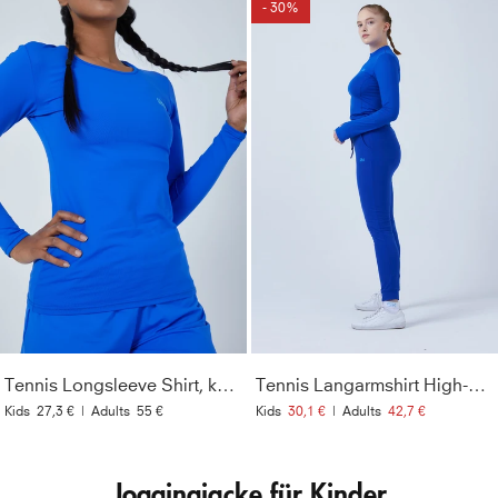
- 30%
Tennis Longsleeve Shirt, kobaltblau
Tennis Langarmshirt High-Neck Damen & Mädchen, kobaltblau
Kids
27,3 €
|
Adults
55 €
Kids
30,1 €
|
Adults
42,7 €
Joggingjacke für Kinder