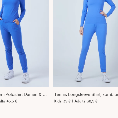
Tennis Langarm Poloshirt Damen & Mädchen, kornblumen blau
lts
45,5 €
Kids
39 €
|
Adults
38,5 €