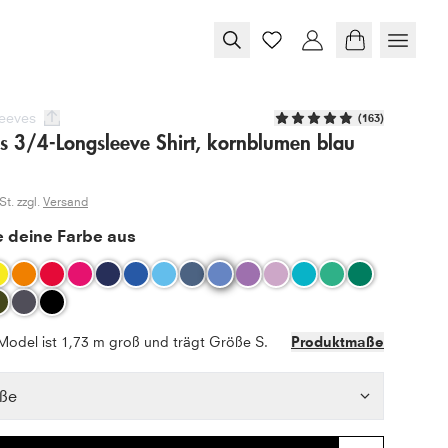
eeves
(
163
)
s 3/4-Longsleeve Shirt, kornblumen blau
t. zzgl.
Versand
 deine Farbe aus
Model ist 1,73 m groß und trägt Größe S.
Produktmaße
ße