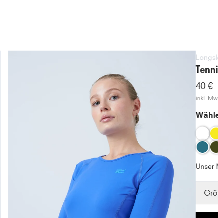
Longsl
Tenni
40 €
inkl. MwS
Wähle
Unser 
Grö