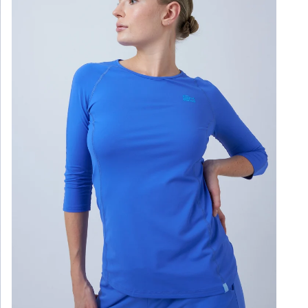
verw
Styl
Far
Opti
Ges
Lich