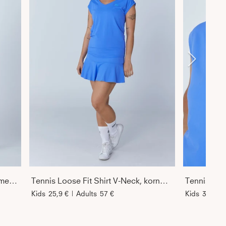
Tennis Longsleeve Shirt, kornblumen blau
Tennis Loose Fit Shirt V-Neck, kornblumen blau
Kids
25,9 €
|
Adults
57 €
Kids
34 €
|