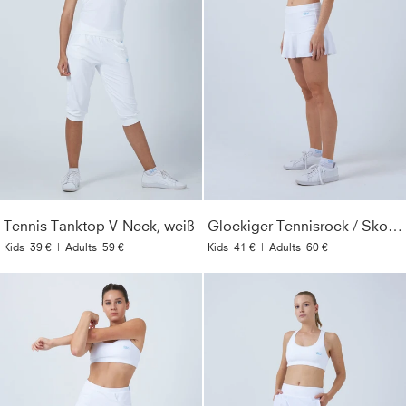
Tennis Tanktop V-Neck, weiß
Glockiger Tennisrock / Skort, weiß
Kids
39 €
|
Adults
59 €
Kids
41 €
|
Adults
60 €