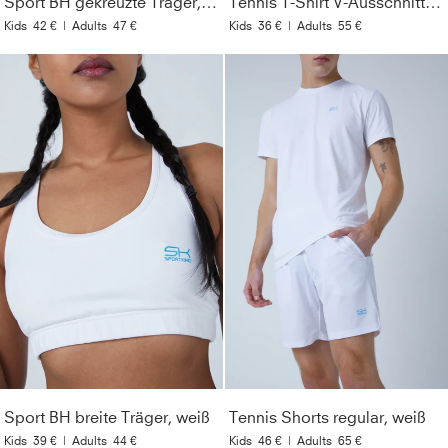
Sport BH gekreuzte Träger, weiß
Tennis T-Shirt V-Ausschnitt Damen & Mädchen, weiß
Kids
42 €
|
Adults
47 €
Kids
36 €
|
Adults
55 €
Sport BH breite Träger, weiß
Tennis Shorts regular, weiß
Kids
39 €
|
Adults
44 €
Kids
46 €
|
Adults
65 €