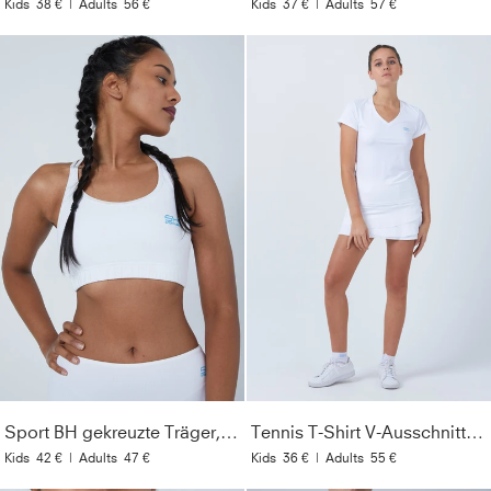
Kids
38 €
|
Adults
56 €
Kids
37 €
|
Adults
57 €
Sport BH gekreuzte Träger, weiß
Tennis T-Shirt V-Ausschnitt Damen & Mädchen, weiß
Kids
42 €
|
Adults
47 €
Kids
36 €
|
Adults
55 €