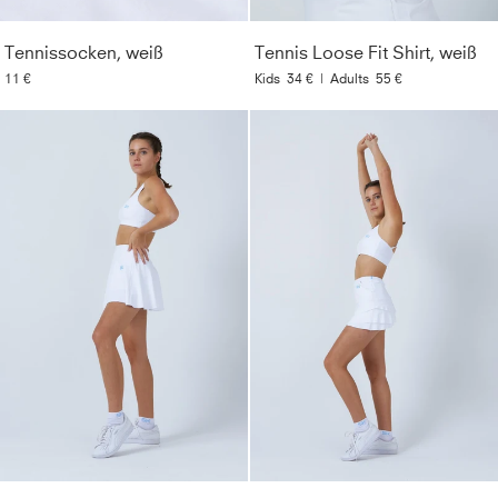
Tennissocken, weiß
Tennis Loose Fit Shirt, weiß
11 €
Kids
34 €
|
Adults
55 €