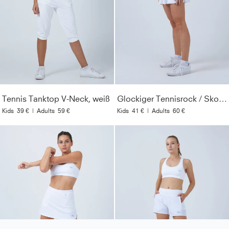
Tennis Tanktop V-Neck, weiß
Glockiger Tennisrock / Skort, weiß
Kids
39 €
|
Adults
59 €
Kids
41 €
|
Adults
60 €