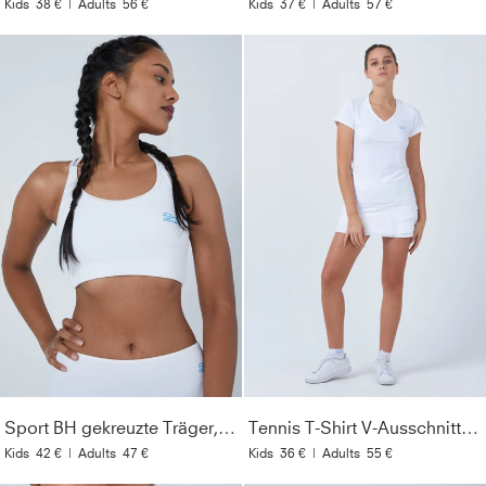
Kids
38 €
|
Adults
56 €
Kids
37 €
|
Adults
57 €
Sport BH gekreuzte Träger, weiß
Tennis T-Shirt V-Ausschnitt Damen & Mädchen, weiß
Kids
42 €
|
Adults
47 €
Kids
36 €
|
Adults
55 €