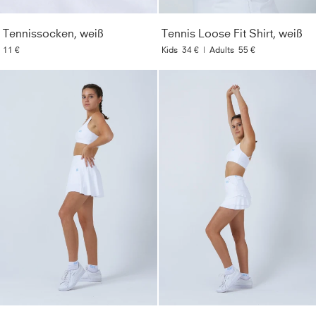
Tennissocken, weiß
Tennis Loose Fit Shirt, weiß
11 €
Kids
34 €
|
Adults
55 €