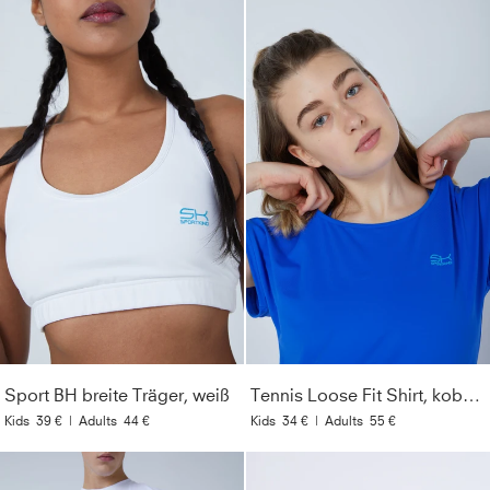
Sport BH breite Träger, weiß
Tennis Loose Fit Shirt, kobaltblau
Kids
39 €
|
Adults
44 €
Kids
34 €
|
Adults
55 €