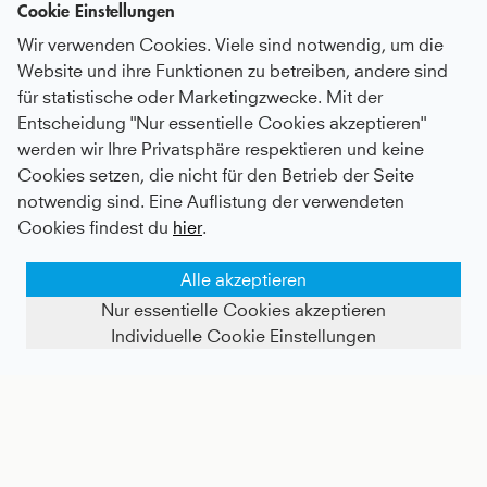
Cookie Einstellungen
Wir verwenden Cookies. Viele sind notwendig, um die
Website und ihre Funktionen zu betreiben, andere sind
für statistische oder Marketingzwecke. Mit der
Entscheidung "Nur essentielle Cookies akzeptieren"
werden wir Ihre Privatsphäre respektieren und keine
Glockiger Tennisrock / Skort, weiß
Tennis T-Shirt V-Ausschnitt Damen & Mädchen, kobaltblau
Cookies setzen, die nicht für den Betrieb der Seite
notwendig sind. Eine Auflistung der verwendeten
Kids
41 €
|
Adults
60 €
Kids
25,2 €
|
Adults
55 €
Cookies findest du
hier
.
Alle akzeptieren
Nur essentielle Cookies akzeptieren
Individuelle Cookie Einstellungen
FILTER ANZEIGEN