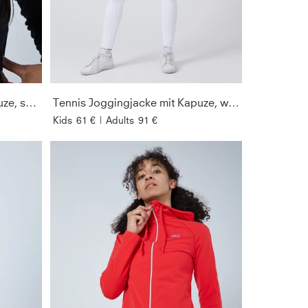
GESCHLEC
PREIS
ÄRMELLÄN
Tennis Joggingjacke mit Kapuze, schwarz
Tennis Joggingjacke mit Kapuze, weiß
Kids
61 €
|
Adults
91 €
AUSSCHNIT
SORTIEREN 
NACH