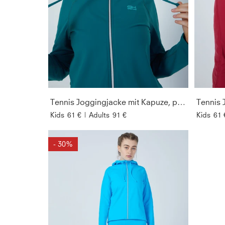
Tennis Joggingjacke mit Kapuze, petrol grün
Kids
61 €
|
Adults
91 €
Kids
61 
- 30%