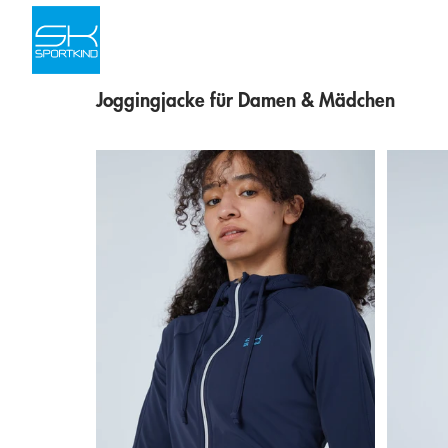
Skip to content
Joggingjacke für Damen & Mädchen