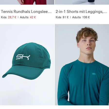
Tennis Rundhals Longsleeve Shirt, bordeaux rot
2-in-1 Shorts mit Leggings, navy blau
Kids
28,7 €
|
Adults
42 €
Kids
81 €
|
Adults
106 €