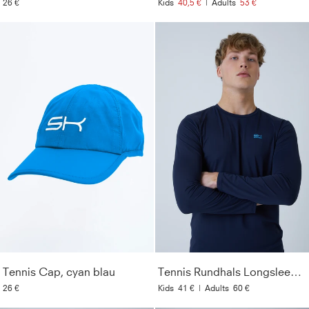
26 €
Kids
40,5 €
|
Adults
53 €
Tennis Cap, cyan blau
Tennis Rundhals Longsleeve Shirt, navy blau
26 €
Kids
41 €
|
Adults
60 €