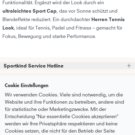
Funktionalität. Ergänzt wird der Look durch ein
ultraleichtes Sport Cap
, das vor Sonne schützt und
Blendeffekte reduziert. Ein durchdachter
Herren Tennis
Look
, ideal für Tennis, Padel und Fitness – gemacht für
Fokus, Bewegung und starke Performance.
Sportkind Service Hotline
Bitte beachte, dass wir telefonische Bestellungen nicht 
Kundenservice
entgegennehmen können.
Cookie Einstellungen
Telefonische Unterstützung und Beratung unter:
Wir verwenden Cookies. Viele sind notwendig, um die
FAQ - Häufige Fragen
Informationen
Website und ihre Funktionen zu betreiben, andere sind
Serviceversprechen
+49 (0)821 319 499 12
für statistische oder Marketingzwecke. Mit der
Über Uns
Mo - Do
9:00 - 16:00 Uhr
Pflegeempfehlungen
Entscheidung "Nur essentielle Cookies akzeptieren"
Newsletter
Fr
9:00 - 15:00 Uhr
Nachhaltigkeit
werden wir Ihre Privatsphäre respektieren und keine
Zahlung & Versand
Abonniere unseren Newsletter
bevor du
Cookies setzen, die nicht für den Betrieb der Seite
Karriere
oder auch gerne per E-Mail an
Umtausch & Rückgabe
Zahlungsmethoden