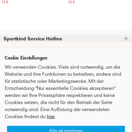
12 €
12 €
Sportkind Service Hotline
Bitte beachte, dass wir telefonische Bestellungen nicht 
Kundenservice
entgegennehmen können.
Cookie Einstellungen
Wir verwenden Cookies. Viele sind notwendig, um die
Telefonische Unterstützung und Beratung unter:
FAQ - Häufige Fragen
Informationen
Website und ihre Funktionen zu betreiben, andere sind
Serviceversprechen
+49 (0)821 319 499 12
für statistische oder Marketingzwecke. Mit der
Über Uns
Mo - Do
9:00 - 16:00 Uhr
Pflegeempfehlungen
Entscheidung "Nur essentielle Cookies akzeptieren"
Newsletter
Fr
9:00 - 15:00 Uhr
Nachhaltigkeit
werden wir Ihre Privatsphäre respektieren und keine
Zahlung & Versand
Abonniere unseren Newsletter
bevor du
Cookies setzen, die nicht für den Betrieb der Seite
Karriere
oder auch gerne per E-Mail an
Umtausch & Rückgabe
Zahlungsmethoden
zum Checkout gehst
und erhalte
notwendig sind. Eine Auflistung der verwendeten
kundenservice@sportkind.de
Botschafter:in werden
regelmäßige Informationen über
After Sale Service
Cookies findest du
hier
.
Neuheiten, Trends und Rabattaktionen.
Vertragsspieler:in werden
Deutsch
Katalog anfordern
Alle akzeptieren
Content-Creator werden
Als Dankeschön erhältst du einen 
10%-