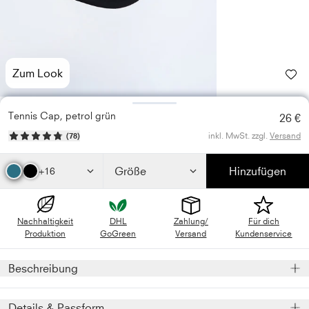
Zum Look
Tennis Cap, petrol grün
26 €
inkl. MwSt. zzgl.
Versand
(
78
)
Größe
Hinzufügen
+16
Nachhaltigkeit
DHL
Zahlung/
Für dich
Produktion
GoGreen
Versand
Kundenservice
Beschreibung
Das ultraleichte 6-Panel Sports Cap in petrol grün mit
Details & Passform