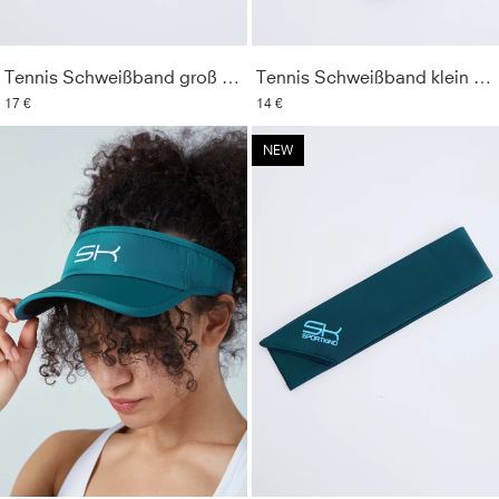
Farbe
:
petrol grün
Optik
:
Unifarben
Tennis Schweißband groß 2er Set, petrol grün
Tennis Schweißband klein 2er Set, petrol grün
Geschlecht
:
Unisex
17 €
14 €
NEW