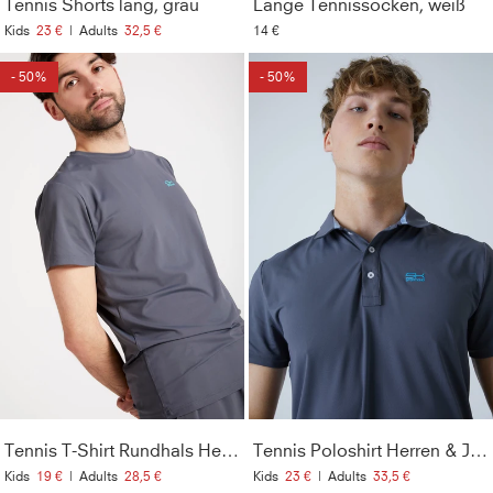
Tennis Shorts lang, grau
Lange Tennissocken, weiß
Kids
23 €
|
Adults
32,5 €
14 €
- 50%
- 50%
Tennis T-Shirt Rundhals Herren & Jungen, grau
Tennis Poloshirt Herren & Jungen, grau
Kids
19 €
|
Adults
28,5 €
Kids
23 €
|
Adults
33,5 €