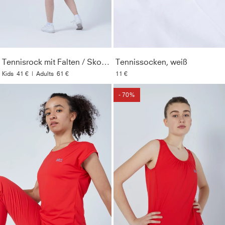
maximale Bewegungsfreiheit
Formbeständigkeit
:
Mit Lycra® Fasern für maximale
Bewegungsfreiheit und Formbeständigkeit
Resistent
:
Unempfindlich gegenüber Chlor,
Tennisrock mit Falten / Skort, rot
Tennissocken, weiß
Sonnencremes und Ölen
Kids
41 €
|
Adults
61 €
11 €
Material
:
86% Polyamid, 14% Elasthan (Lycra®)
- 70%
Pflegehinweise
:
Bei 40° in der Maschine waschbar. Nur
mit ähnlichen Farben waschen. Kein Weichspüler
verwenden. Nicht bügeln.
Style
:
132191-500
Farbe
:
rot
Optik
:
Unifarben
Geschlecht
:
Damen & Mädchen