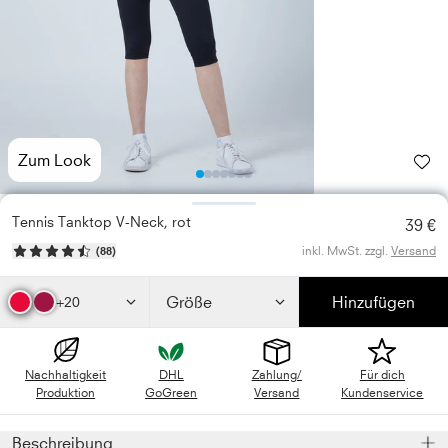
Zum Look
Photo
Photo
Photo
Photo
Photo
Photo
1
Photo
2
3
4
5
6
7
Tennis Tanktop V-Neck, rot
39 €
inkl. MwSt. zzgl.
Versand
(
88
)
Größe
Hinzufügen
+20
Nachhaltigkeit
DHL
Zahlung/
Für dich
Produktion
GoGreen
Versand
Kundenservice
Beschreibung