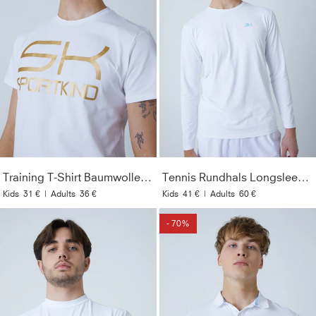
Training T-Shirt Baumwolle Herren & Jungen, weiß
Tennis Rundhals Longsleeve Shirt, weiß
Kids
31 €
|
Adults
36 €
Kids
41 €
|
Adults
60 €
- 70%