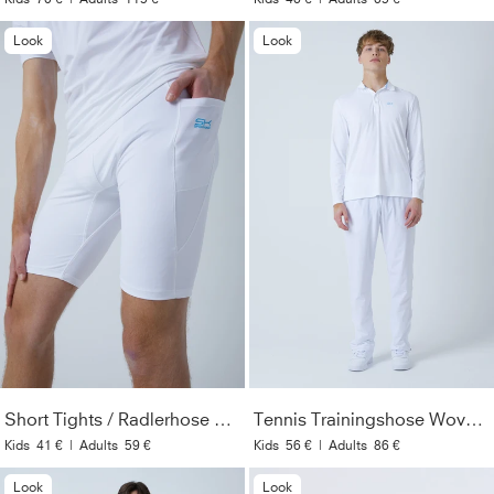
Look
Look
Short Tights / Radlerhose mit Taschen, weiß
Tennis Trainingshose Woven, weiß
Kids
41 €
|
Adults
59 €
Kids
56 €
|
Adults
86 €
Look
Look