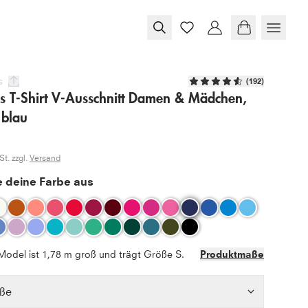
s
(
192
)
is T-Shirt V-Ausschnitt Damen & Mädchen,
 blau
t. zzgl.
Versand
 deine Farbe aus
Model ist 1,78 m groß und trägt Größe S.
Produktmaße
ße