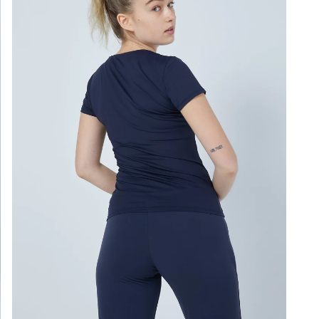
Styl
Far
Opti
Ges
Lich