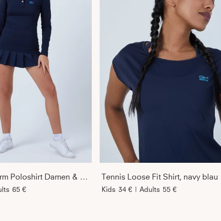
Tennis Langarm Poloshirt Damen & Mädchen, navy blau
Tennis Loose Fit Shirt, navy blau
lts
65 €
Kids
34 €
|
Adults
55 €