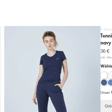
T-Shirt
Tenn
navy
36 €
inkl. MwS
Wähle
Unser 
Grö