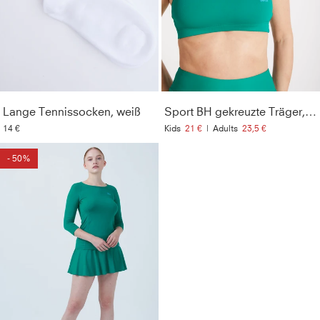
Style
:
110002-705
Farbe
:
smaragd grün
Optik
:
Unifarben
Geschlecht
:
Unisex
Lange Tennissocken, weiß
Sport BH gekreuzte Träger, smaragd grün
14 €
Kids
21 €
|
Adults
23,5 €
- 50%