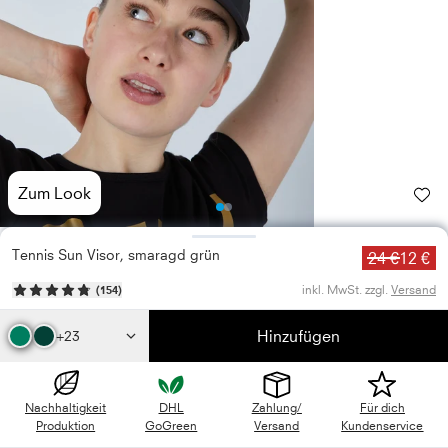
Zum Look
Photo
Photo
1
2
Tennis Sun Visor, smaragd grün
24 €
12 €
inkl. MwSt. zzgl.
Versand
(
154
)
Hinzufügen
+23
Nachhaltigkeit
DHL
Zahlung/
Für dich
Produktion
GoGreen
Versand
Kundenservice