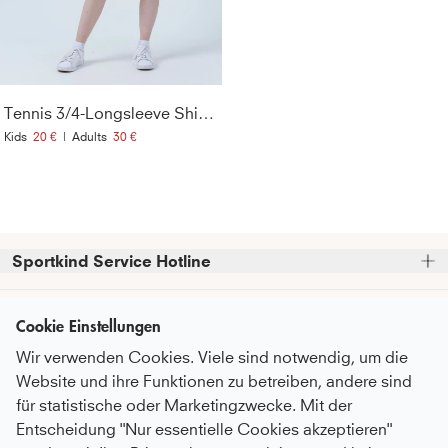
Tennis 3/4-Longsleeve Shirt, smaragd grün
Kids
20 €
|
Adults
30 €
Sportkind Service Hotline
Bitte beachte, dass wir telefonische Bestellungen nicht 
Kundenservice
entgegennehmen können.
Cookie Einstellungen
Telefonische Unterstützung und Beratung unter:
Wir verwenden Cookies. Viele sind notwendig, um die
FAQ - Häufige Fragen
Informationen
Website und ihre Funktionen zu betreiben, andere sind
Serviceversprechen
+49 (0)821 319 499 12
für statistische oder Marketingzwecke. Mit der
Über Uns
Mo - Do
9:00 - 16:00 Uhr
Pflegeempfehlungen
Entscheidung "Nur essentielle Cookies akzeptieren"
Newsletter
Fr
9:00 - 15:00 Uhr
Nachhaltigkeit