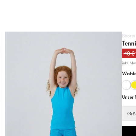
Shorts
Tenni
40 €
inkl. MwS
Wähle
Unser 
Grö