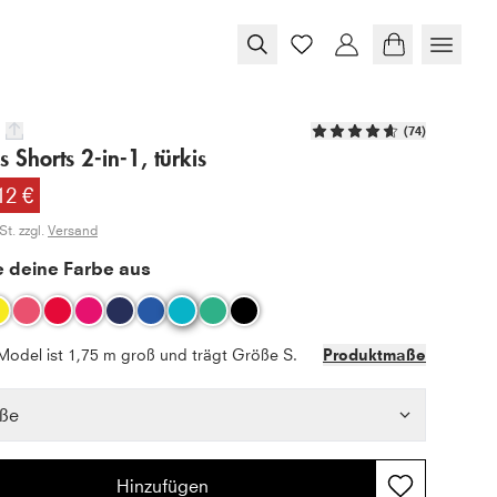
(
74
)
s Shorts 2-in-1, türkis
12 €
t. zzgl.
Versand
 deine Farbe aus
Model ist 1,75 m groß und trägt Größe S.
Produktmaße
ße
Hinzufügen