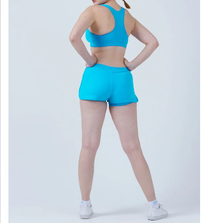
Styl
Far
Ges
Lich