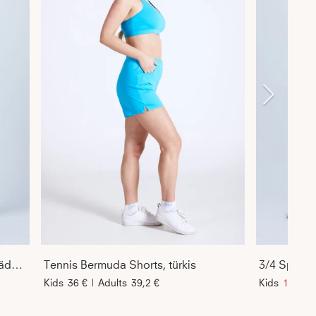
Tennis Jogginghose Damen & Mädchen, türkis
Tennis Bermuda Shorts, türkis
3/4 Sport L
Kids
36 €
|
Adults
39,2 €
Kids
11,6 €