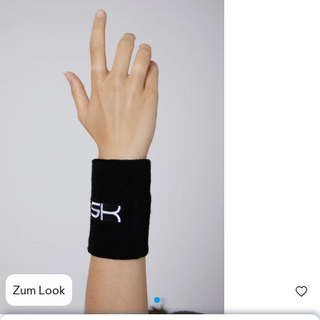
Zum Look
Photo
Photo
1
2