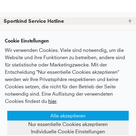
Sportkind Service Hotline
Bitte beachte, dass wir telefonische Bestellungen nicht 
Kundenservice
entgegennehmen können.
Cookie Einstellungen
Telefonische Unterstützung und Beratung unter:
Wir verwenden Cookies. Viele sind notwendig, um die
FAQ - Häufige Fragen
Informationen
Website und ihre Funktionen zu betreiben, andere sind
Serviceversprechen
+49 (0)821 319 499 12
für statistische oder Marketingzwecke. Mit der
Über Uns
Mo - Do
9:00 - 16:00 Uhr
Pflegeempfehlungen
Entscheidung "Nur essentielle Cookies akzeptieren"
Newsletter
Fr
9:00 - 15:00 Uhr
Nachhaltigkeit
werden wir Ihre Privatsphäre respektieren und keine
Zahlung & Versand
Abonniere unseren Newsletter
bevor du
Cookies setzen, die nicht für den Betrieb der Seite
Karriere
oder auch gerne per E-Mail an
Umtausch & Rückgabe
Zahlungsmethoden
zum Checkout gehst
und erhalte
notwendig sind. Eine Auflistung der verwendeten
kundenservice@sportkind.de
Botschafter:in werden
regelmäßige Informationen über
After Sale Service
Cookies findest du
hier
.
Neuheiten, Trends und Rabattaktionen.
Vertragsspieler:in werden
Deutsch
Katalog anfordern
Alle akzeptieren
Content-Creator werden
Als Dankeschön erhältst du einen 
10%-
MEMBER Programm
Gutschein für deine Bestellung*
AGB
Datenschutz
Nur essentielle Cookies akzeptieren
Widerrufsbelehrung
Impressum
Geschenkkarten kaufen
Kontakt
Vertrag widerrufen
Individuelle Cookie Einstellungen
Händlerportal