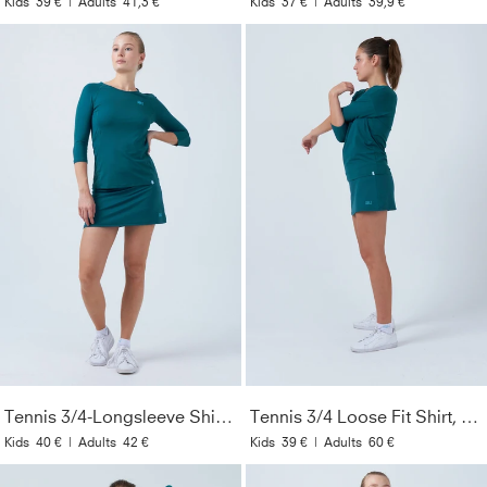
Kids
39 €
|
Adults
41,3 €
Kids
37 €
|
Adults
39,9 €
Tennis 3/4-Longsleeve Shirt, petrol grün
Tennis 3/4 Loose Fit Shirt, petrol grün
Kids
40 €
|
Adults
42 €
Kids
39 €
|
Adults
60 €