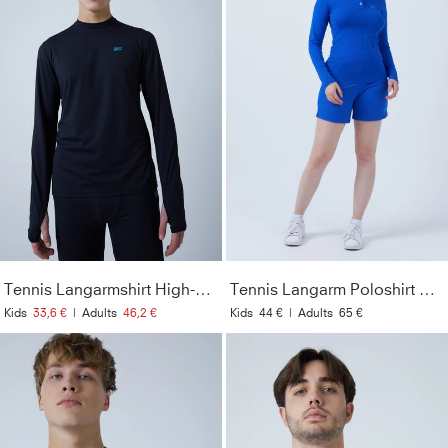
Tennis Langarmshirt High-Neck Herren & Jungen, schwarz
Tennis Langarm Poloshirt Damen & Mädchen, kobaltblau
Kids
33,6 €
|
Adults
46,2 €
Kids
44 €
|
Adults
65 €