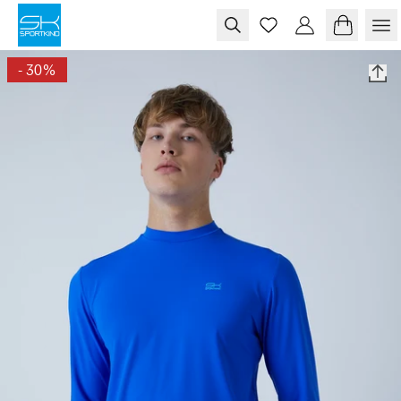
Skip to content
-
30
%