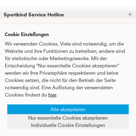
Sportkind Service Hotline
Bitte beachte, dass wir telefonische Bestellungen nicht 
Kundenservice
entgegennehmen können.
Cookie Einstellungen
Telefonische Unterstützung und Beratung unter:
Wir verwenden Cookies. Viele sind notwendig, um die
FAQ - Häufige Fragen
Informationen
Website und ihre Funktionen zu betreiben, andere sind
Serviceversprechen
+49 (0)821 319 499 12
für statistische oder Marketingzwecke. Mit der
Über Uns
Mo - Do
9:00 - 16:00 Uhr
Pflegeempfehlungen
Entscheidung "Nur essentielle Cookies akzeptieren"
Newsletter
Fr
9:00 - 15:00 Uhr
Nachhaltigkeit
werden wir Ihre Privatsphäre respektieren und keine
Zahlung & Versand
Abonniere unseren Newsletter
bevor du
Cookies setzen, die nicht für den Betrieb der Seite
Karriere
oder auch gerne per E-Mail an
Umtausch & Rückgabe
Zahlungsmethoden
zum Checkout gehst
und erhalte
notwendig sind. Eine Auflistung der verwendeten
kundenservice@sportkind.de
Botschafter:in werden
regelmäßige Informationen über
After Sale Service
Cookies findest du
hier
.
Neuheiten, Trends und Rabattaktionen.
Vertragsspieler:in werden
Deutsch
Katalog anfordern
Alle akzeptieren
Content-Creator werden
Als Dankeschön erhältst du einen 
10%-
MEMBER Programm
Gutschein für deine Bestellung*
AGB
Datenschutz
Nur essentielle Cookies akzeptieren
Widerrufsbelehrung
Impressum
Geschenkkarten kaufen
Kontakt
Vertrag widerrufen
Individuelle Cookie Einstellungen
Händlerportal
©
2026
SK SPORTKIND