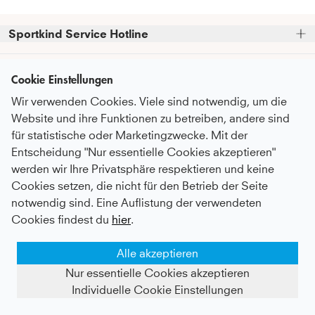
Sportkind Service Hotline
Bitte beachte, dass wir telefonische Bestellungen nicht 
Kundenservice
entgegennehmen können.
Cookie Einstellungen
Telefonische Unterstützung und Beratung unter:
Wir verwenden Cookies. Viele sind notwendig, um die
FAQ - Häufige Fragen
Informationen
Website und ihre Funktionen zu betreiben, andere sind
Serviceversprechen
+49 (0)821 319 499 12
für statistische oder Marketingzwecke. Mit der
Über Uns
Mo - Do
9:00 - 16:00 Uhr
Pflegeempfehlungen
Entscheidung "Nur essentielle Cookies akzeptieren"
Newsletter
Fr
9:00 - 15:00 Uhr
Nachhaltigkeit
werden wir Ihre Privatsphäre respektieren und keine
Zahlung & Versand
Abonniere unseren Newsletter
bevor du
Cookies setzen, die nicht für den Betrieb der Seite
Karriere
oder auch gerne per E-Mail an
Umtausch & Rückgabe
Zahlungsmethoden
zum Checkout gehst
und erhalte
notwendig sind. Eine Auflistung der verwendeten
kundenservice@sportkind.de
Botschafter:in werden
regelmäßige Informationen über
After Sale Service
Cookies findest du
hier
.
Neuheiten, Trends und Rabattaktionen.
Vertragsspieler:in werden
Deutsch
Katalog anfordern
Alle akzeptieren
Content-Creator werden
Als Dankeschön erhältst du einen 
10%-
MEMBER Programm
Gutschein für deine Bestellung*
AGB
Datenschutz
Nur essentielle Cookies akzeptieren
Widerrufsbelehrung
Impressum
Geschenkkarten kaufen
Kontakt
Vertrag widerrufen
Individuelle Cookie Einstellungen
Händlerportal
©
2026
SK SPORTKIND