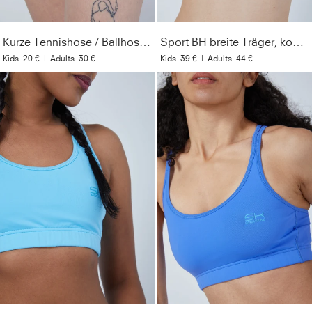
Bewegungsfreiheit und Formbeständigkeit
Resistent
:
Unempfindlich gegenüber Chlor,
Kurze Tennishose / Ballhose, kobaltblau
Sport BH breite Träger, kobaltblau
Sonnencremes und Ölen
Kids
20 €
|
Adults
30 €
Kids
39 €
|
Adults
44 €
Material
:
91% Polyamid, 9% Elasthan (Lycra®)
Pflegehinweise
:
Bei 40° in der Maschine waschbar. Nur
mit ähnlichen Farben waschen. Kein Weichspüler
verwenden. Nicht bügeln.
Style
:
132198-808
Farbe
:
kobaltblau
Optik
:
Unifarben
Geschlecht
:
Damen & Mädchen
Lichtechtheit
:
4