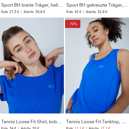
Sport BH breite Träger, hellblau
Sport BH gekreuzte Träger, kornblumen blau
Kids
27,3 €
|
Adults
30,8 €
Kids
42 €
|
Adults
32,9 €
- 70%
Tennis Loose Fit Shirt, kobaltblau
Tennis Loose Fit Tanktop, kobaltblau
Kids
34 €
|
Adults
55 €
Kids
11,1 €
|
Adults
17,1 €