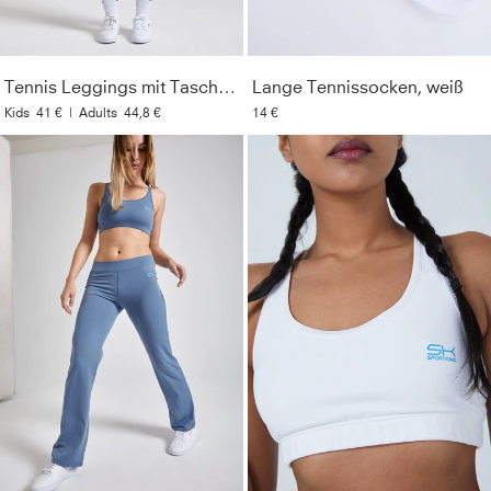
Bewegungsfreiheit und Formbeständigkeit
Resistent
:
Unempfindlich gegenüber Chlor,
Tennis Leggings mit Taschen lang, grau blau
Lange Tennissocken, weiß
Sonnencremes und Ölen
Kids
41 €
|
Adults
44,8 €
14 €
Material
:
91% Polyamid, 9% Elasthan (Lycra®)
Pflegehinweise
:
Bei 40° in der Maschine waschbar. Nur
mit ähnlichen Farben waschen. Kein Weichspüler
verwenden. Nicht bügeln.
Style
:
132197-013
Farbe
:
grau blau
Optik
:
Unifarben
Geschlecht
:
Damen & Mädchen
Lichtechtheit
:
4