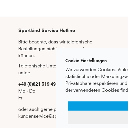
Sportkind Service Hotline
Bitte beachte, dass wir telefonische 
Bestellungen nicht entgegennehmen 
können.
Cookie Einstellungen
Telefonische Unterstützung und Beratung 
Wir verwenden Cookies. Viele 
unter:
statistische oder Marketingzw
Privatsphäre respektieren und 
+49 (0)821 319 499 12
der verwendeten Cookies find
Mo - Do
9:00 - 16:00 Uhr
Fr
9:00 - 15:00 Uhr
oder auch gerne per E-Mail an
kundenservice@sportkind.de