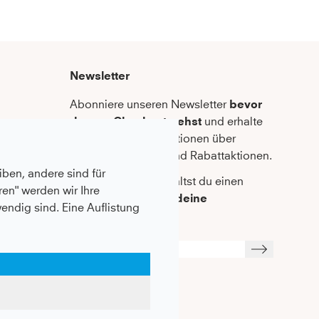
Newsletter
Abonniere unseren Newsletter
bevor
du zum Checkout gehst
und erhalte
regelmäßige Informationen über
Neuheiten, Trends und Rabattaktionen.
ben, andere sind für
Als Dankeschön erhältst du einen 
en" werden wir Ihre
10%-Gutschein für deine 
wendig sind. Eine Auflistung
Bestellung*
dingungen