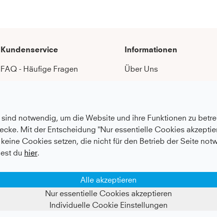
Kundenservice
Informationen
FAQ - Häufige Fragen
Über Uns
Serviceversprechen
Nachhaltigkeit
Pflegeempfehlungen
Karriere
Zahlung & Versand
Botschafter:in werden
sind notwendig, um die Website und ihre Funktionen zu betrei
ecke. Mit der Entscheidung "Nur essentielle Cookies akzeptier
Umtausch & Rückgabe
Vertragsspieler:in werden
keine Cookies setzen, die nicht für den Betrieb der Seite not
After Sale Service
Content-Creator werden
est du
hier
.
Katalog anfordern
Geschenkkarten kaufen
MEMBER Programm
Händlerportal
Alle akzeptieren
Kontakt
Allgemeine Geschäftsbe
Nur essentielle Cookies akzeptieren
Individuelle Cookie Einstellungen
Widerrufsrecht