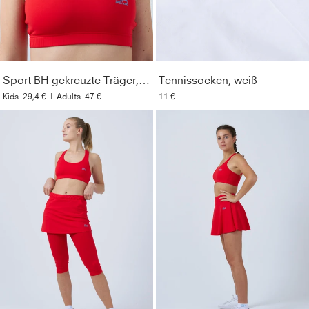
Formbeständigkeit
:
Mit Lycra® Fasern für maximale
Bewegungsfreiheit und Formbeständigkeit
Resistent
:
Unempfindlich gegenüber Chlor,
Sport BH gekreuzte Träger, rot
Tennissocken, weiß
Sonnencremes und Ölen
Kids
29,4 €
|
Adults
47 €
11 €
Material
:
91% Polyamid, 9% Elasthan (Lycra®)
Pflegehinweise
:
Bei 40° in der Maschine waschbar. Nur
mit ähnlichen Farben waschen. Kein Weichspüler
verwenden. Nicht bügeln.
Style
:
126588-500
Farbe
:
rot
Optik
:
Unifarben
Geschlecht
:
Damen & Mädchen