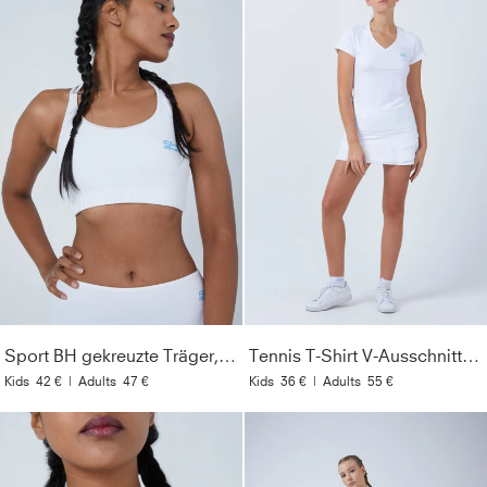
Sport BH gekreuzte Träger, weiß
Tennis T-Shirt V-Ausschnitt Damen & Mädchen, weiß
Kids
42 €
|
Adults
47 €
Kids
36 €
|
Adults
55 €