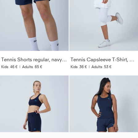
Tennis Shorts regular, navy blau
Tennis Capsleeve T-Shirt, weiß
Kids
46 €
|
Adults
65 €
Kids
36 €
|
Adults
53 €