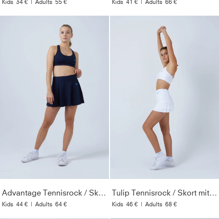
Kids
34 €
|
Adults
55 €
Kids
41 €
|
Adults
66 €
Advantage Tennisrock / Skort mit Ballhalter, navy blau
Tulip Tennisrock / Skort mit Taschen, weiß
Kids
44 €
|
Adults
64 €
Kids
46 €
|
Adults
68 €