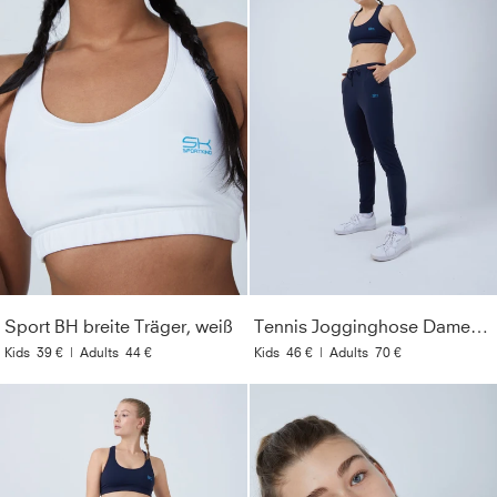
Sport BH breite Träger, weiß
Tennis Jogginghose Damen & Mädchen, navy blau
Kids
39 €
|
Adults
44 €
Kids
46 €
|
Adults
70 €