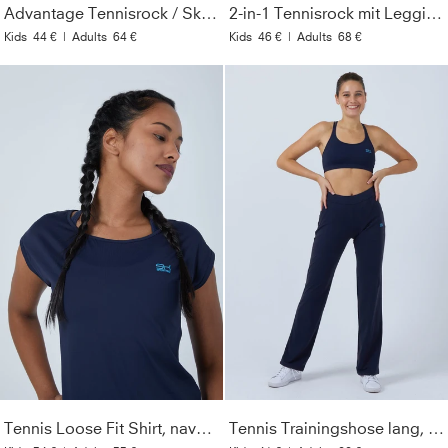
Advantage Tennisrock / Skort mit Ballhalter, weiß
2-in-1 Tennisrock mit Leggings / Skapri, navy blau
Kids
44 €
|
Adults
64 €
Kids
46 €
|
Adults
68 €
Tennis Loose Fit Shirt, navy blau
Tennis Trainingshose lang, navy blau