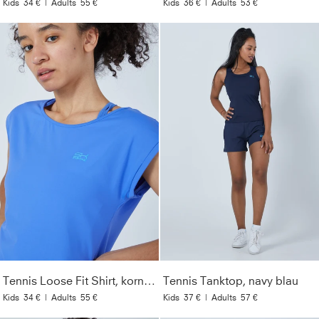
Kids
34 €
|
Adults
55 €
Kids
36 €
|
Adults
53 €
Tennis Loose Fit Shirt, kornblumen blau
Tennis Tanktop, navy blau
Kids
34 €
|
Adults
55 €
Kids
37 €
|
Adults
57 €