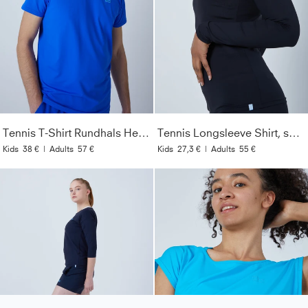
Tennis T-Shirt Rundhals Herren & Jungen, kobaltblau
Tennis Longsleeve Shirt, schwarz
Kids
38 €
|
Adults
57 €
Kids
27,3 €
|
Adults
55 €