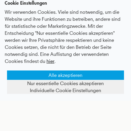
Cookie Einstellungen
Wir verwenden Cookies. Viele sind notwendig, um die
Website und ihre Funktionen zu betreiben, andere sind
für statistische oder Marketingzwecke. Mit der
Entscheidung "Nur essentielle Cookies akzeptieren"
werden wir Ihre Privatsphäre respektieren und keine
Advantage Tennisrock / Skort mit Ballhalter, schwarz
Tennis 3/4 Loose Fit Shirt, weiß
Cookies setzen, die nicht für den Betrieb der Seite
notwendig sind. Eine Auflistung der verwendeten
Kids
44 €
|
Adults
64 €
Kids
39 €
|
Adults
60 €
Cookies findest du
hier
.
Alle akzeptieren
Nur essentielle Cookies akzeptieren
Individuelle Cookie Einstellungen
FILTER ANZEIGEN