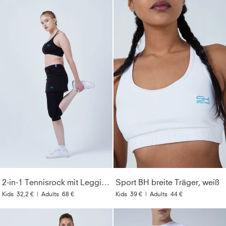
2-in-1 Tennisrock mit Leggings / Skapri, schwarz
Sport BH breite Träger, weiß
Kids
32,2 €
|
Adults
68 €
Kids
39 €
|
Adults
44 €