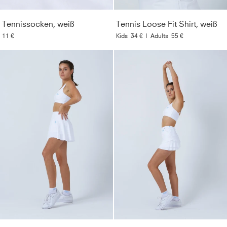
Tennissocken, weiß
Tennis Loose Fit Shirt, weiß
11 €
Kids
34 €
|
Adults
55 €