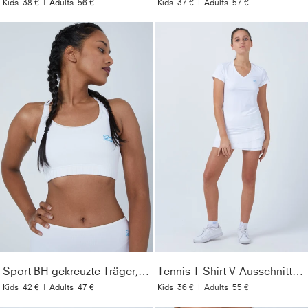
Kids
38 €
|
Adults
56 €
Kids
37 €
|
Adults
57 €
Sport BH gekreuzte Träger, weiß
Tennis T-Shirt V-Ausschnitt Damen & Mädchen, weiß
Kids
42 €
|
Adults
47 €
Kids
36 €
|
Adults
55 €