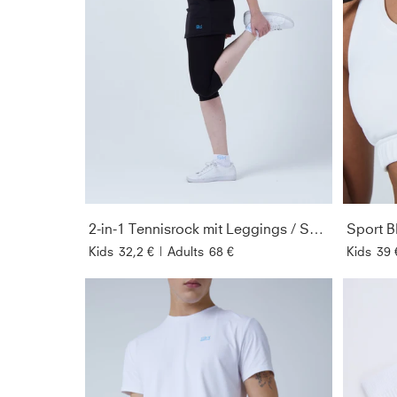
2-in-1 Tennisrock mit Leggings / Skapri, schwarz
Sport B
Kids
32,2 €
|
Adults
68 €
Kids
39 