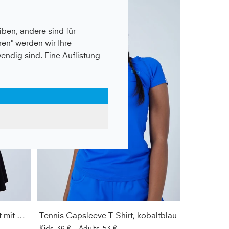
ben, andere sind für
en" werden wir Ihre
wendig sind. Eine Auflistung
Advantage Tennisrock / Skort mit Ballhalter, schwarz
Tennis Capsleeve T-Shirt, kobaltblau
Kids
36 €
|
Adults
53 €