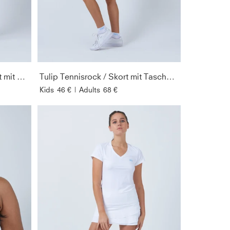
GESCHLEC
FIT
Advantage Tennisrock / Skort mit Ballhalter, weiß
Tulip Tennisrock / Skort mit Taschen, weiß
PREIS
Kids
46 €
|
Adults
68 €
ÄRMELLÄN
AUSSCHNIT
SCHUHGRÖ
SORTIEREN 
NACH