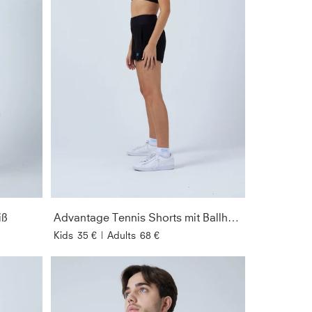
iß
Advantage Tennis Shorts mit Ballhalter, schwarz
Kids
35 €
|
Adults
68 €