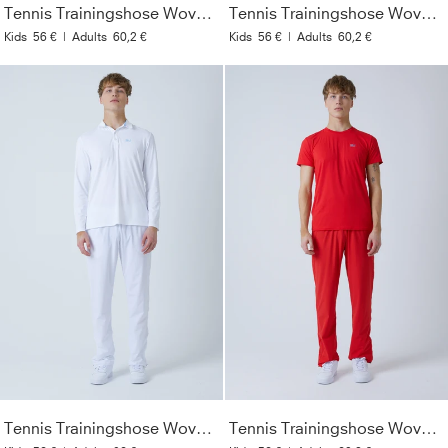
Tennis Trainingshose Woven, petrol grün
Tennis Trainingshose Woven, kobaltblau
Kids
56 €
|
Adults
60,2 €
Kids
56 €
|
Adults
60,2 €
Tennis Trainingshose Woven, weiß
Tennis Trainingshose Woven, rot