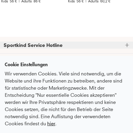
Kids
56 €
|
Adults
86 €
Kids
56 €
|
Adults
60,2 €
Sportkind Service Hotline
Bitte beachte, dass wir telefonische Bestellungen nicht 
Kundenservice
entgegennehmen können.
Cookie Einstellungen
Telefonische Unterstützung und Beratung unter:
Wir verwenden Cookies. Viele sind notwendig, um die
FAQ - Häufige Fragen
Informationen
Website und ihre Funktionen zu betreiben, andere sind
Serviceversprechen
+49 (0)821 319 499 12
für statistische oder Marketingzwecke. Mit der
Über Uns
Mo - Do
9:00 - 16:00 Uhr
Pflegeempfehlungen
Entscheidung "Nur essentielle Cookies akzeptieren"
Newsletter
Fr
9:00 - 15:00 Uhr
Nachhaltigkeit
werden wir Ihre Privatsphäre respektieren und keine
Zahlung & Versand
Abonniere unseren Newsletter
bevor du
Cookies setzen, die nicht für den Betrieb der Seite
Karriere
oder auch gerne per E-Mail an
Umtausch & Rückgabe
Zahlungsmethoden
zum Checkout gehst
und erhalte
notwendig sind. Eine Auflistung der verwendeten
kundenservice@sportkind.de
Botschafter:in werden
regelmäßige Informationen über
After Sale Service
Cookies findest du
hier
.
Neuheiten, Trends und Rabattaktionen.
Vertragsspieler:in werden
Deutsch
Katalog anfordern